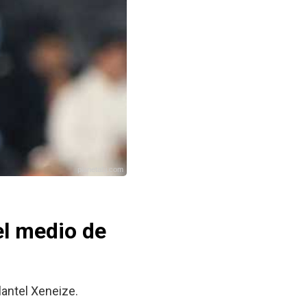
planetabj.com
el medio de
lantel Xeneize.