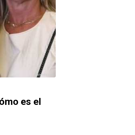
planetabj.com
cómo es el