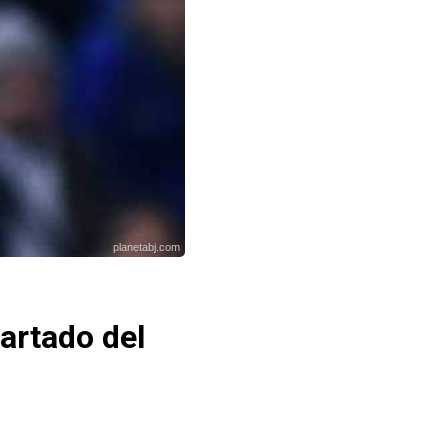
planetabj.com
partado del