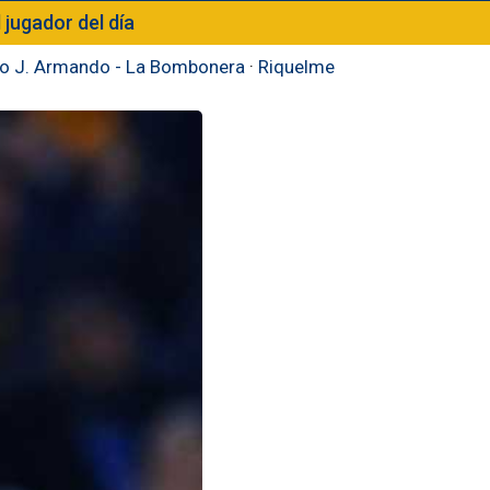
l jugador del día
to J. Armando - La Bombonera
·
Riquelme