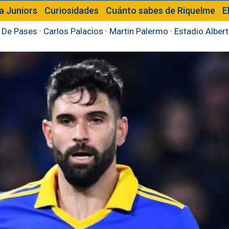
a Juniors
Curiosidades
Cuánto sabes de Riquelme
E
 De Pases
·
Carlos Palacios
·
Martin Palermo
·
Estadio Alber