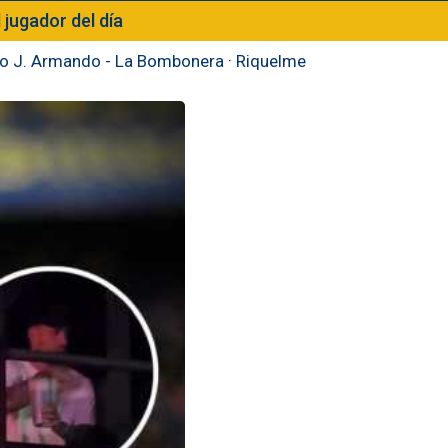
l jugador del día
to J. Armando - La Bombonera
·
Riquelme