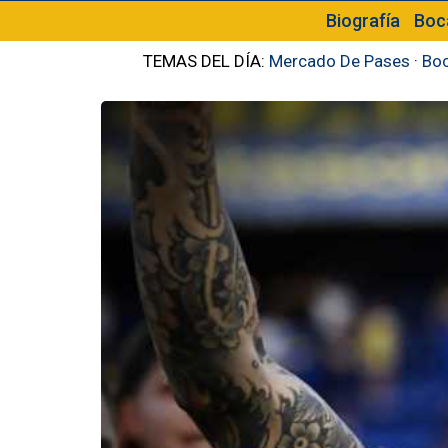
Biografía
Boc
TEMAS DEL DÍA:
Mercado De Pases
·
Boc