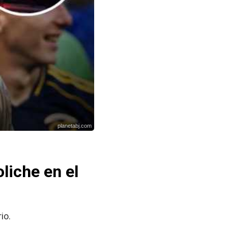
planetabj.com
liche en el
io.