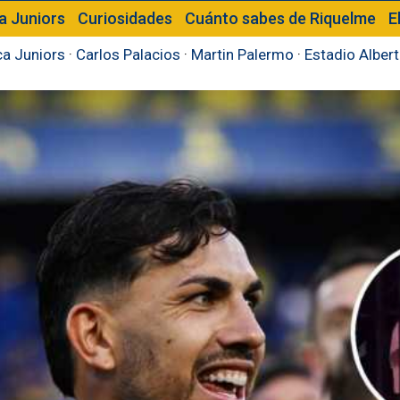
a Juniors
Curiosidades
Cuánto sabes de Riquelme
E
a Juniors
·
Carlos Palacios
·
Martin Palermo
·
Estadio Alber