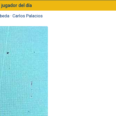
l jugador del día
beda
·
Carlos Palacios