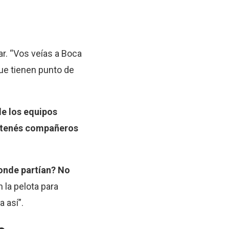
r. “Vos veías a Boca
que tienen punto de
de los equipos
do tenés compañeros
onde partían? No
 la pelota para
a así”.