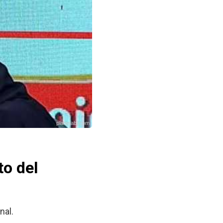
planetabj.com
to del
nal.