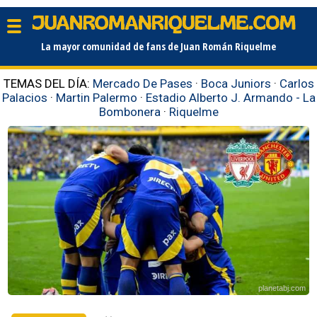
La mayor comunidad de fans de Juan Román Riquelme
TEMAS DEL DÍA:
Mercado De Pases
·
Boca Juniors
·
Carlos
Palacios
·
Martin Palermo
·
Estadio Alberto J. Armando - La
Bombonera
·
Riquelme
planetabj.com