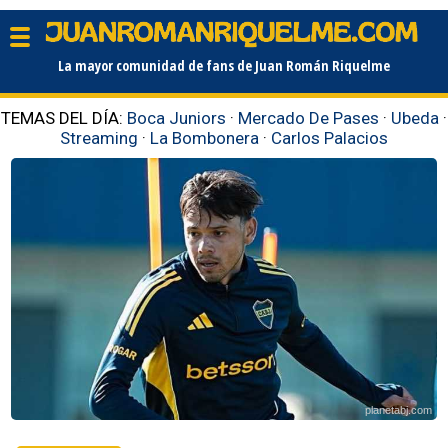
La mayor comunidad de fans de Juan Román Riquelme
TEMAS DEL DÍA:
Boca Juniors
·
Mercado De Pases
·
Ubeda
·
Streaming
·
La Bombonera
·
Carlos Palacios
planetabj.com