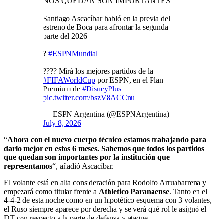
NOS QUEDAN SON IMPORTANTES"
Santiago Ascacíbar habló en la previa del
estreno de Boca para afrontar la segunda
parte del 2026.
?
#ESPNMundial
???? Mirá los mejores partidos de la
#FIFAWorldCup
por ESPN, en el Plan
Premium de
#DisneyPlus
pic.twitter.com/bszV8ACCnu
— ESPN Argentina (@ESPNArgentina)
July 8, 2026
“
Ahora con el nuevo cuerpo técnico estamos trabajando para
darlo mejor en estos 6 meses. Sabemos que todos los partidos
que quedan son importantes por la institución que
representamos
“, añadió Ascacíbar.
El volante está en alta consideración para Rodolfo Arruabarrena y
empezará como titular frente a
Athletico Paranaense
. Tanto en el
4-4-2 de esta noche como en un hipotético esquema con 3 volantes,
el Ruso siempre aparece por derecha y se verá qué rol le asignó el
DT con respecto a la parte de defensa y ataque.