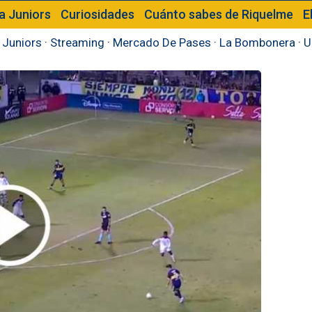
a Juniors
Curiosidades
Cuánto sabes de Riquelme
E
 Juniors
·
Streaming
·
Mercado De Pases
·
La Bombonera
·
U