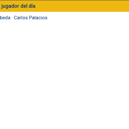
l jugador del día
beda
·
Carlos Palacios