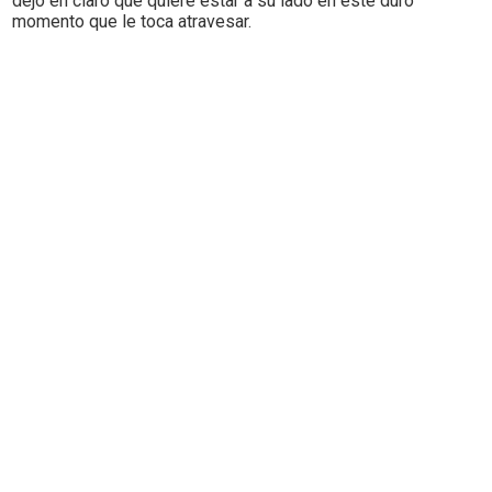
dejó en claro que quiere estar a su lado en este duro
momento que le toca atravesar.