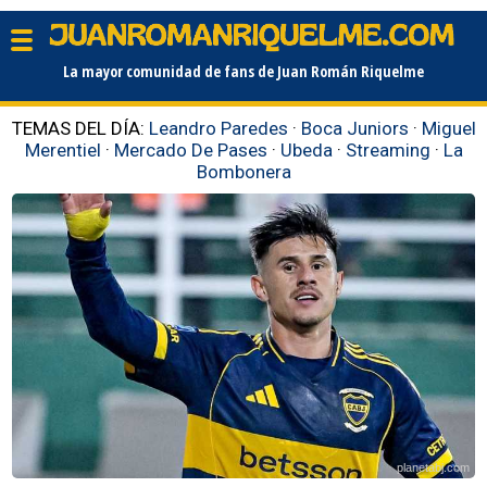
La mayor comunidad de fans de Juan Román Riquelme
TEMAS DEL DÍA:
Leandro Paredes
·
Boca Juniors
·
Miguel
Merentiel
·
Mercado De Pases
·
Ubeda
·
Streaming
·
La
Bombonera
planetabj.com