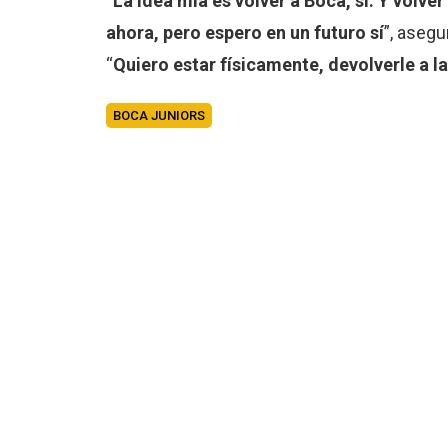
“
La idea mía es volver a Boca, sí. Y volve
ahora, pero espero en un futuro sí
”, asegu
“
Quiero estar físicamente, devolverle a l
BOCA JUNIORS