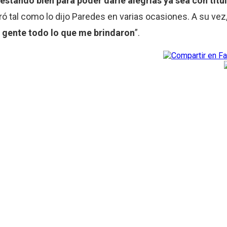
r estando bien para poder darle alegrías ya sea con tít
ró tal como lo dijo Paredes en varias ocasiones. A su vez,
a gente todo lo que me brindaron
”.