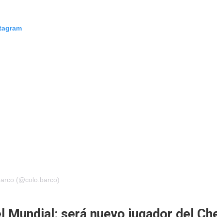
stagram
barco (@colo.barco)
l Mundial: será nuevo jugador del Ch