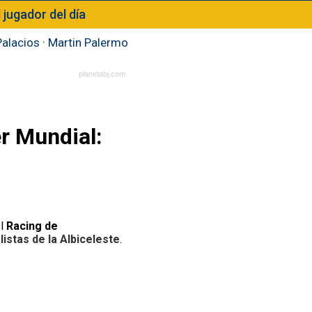
l jugador del día
Palacios
·
Martin Palermo
planetabj.com
er Mundial:
el
Racing de
olistas de la Albiceleste
.