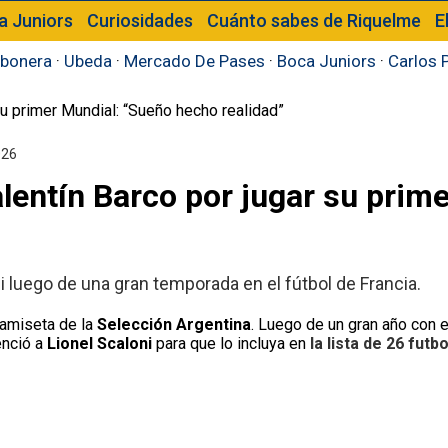
a Juniors
Curiosidades
Cuánto sabes de Riquelme
E
bonera
·
Ubeda
·
Mercado De Pases
·
Boca Juniors
·
Carlos 
026
lentín Barco por jugar su prim
 luego de una gran temporada en el fútbol de Francia.
camiseta de la
Selección Argentina
. Luego de un gran año con 
nció a
Lionel Scaloni
para que lo incluya en
la lista de 26 futb