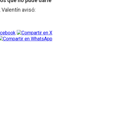
ulos que no pude darle
 Valentín avisó: