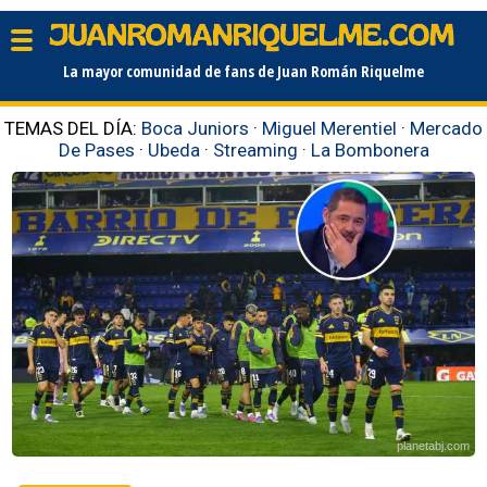
La mayor comunidad de fans de Juan Román Riquelme
TEMAS DEL DÍA:
Boca Juniors
·
Miguel Merentiel
·
Mercado
De Pases
·
Ubeda
·
Streaming
·
La Bombonera
planetabj.com