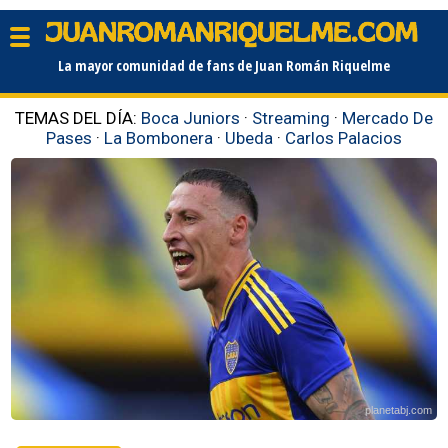
La mayor comunidad de fans de Juan Román Riquelme
TEMAS DEL DÍA:
Boca Juniors
·
Streaming
·
Mercado De
Pases
·
La Bombonera
·
Ubeda
·
Carlos Palacios
planetabj.com