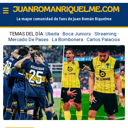
La mayor comunidad de fans de Juan Román Riquelme
TEMAS DEL DÍA:
Ubeda
·
Boca Juniors
·
Streaming
·
Mercado De Pases
·
La Bombonera
·
Carlos Palacios
planetabj.com