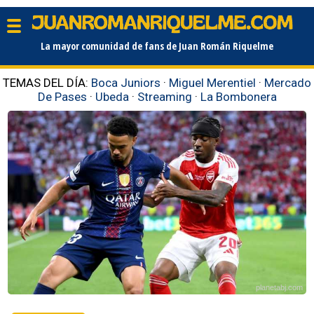
La mayor comunidad de fans de Juan Román Riquelme
TEMAS DEL DÍA:
Boca Juniors
·
Miguel Merentiel
·
Mercado
De Pases
·
Ubeda
·
Streaming
·
La Bombonera
planetabj.com