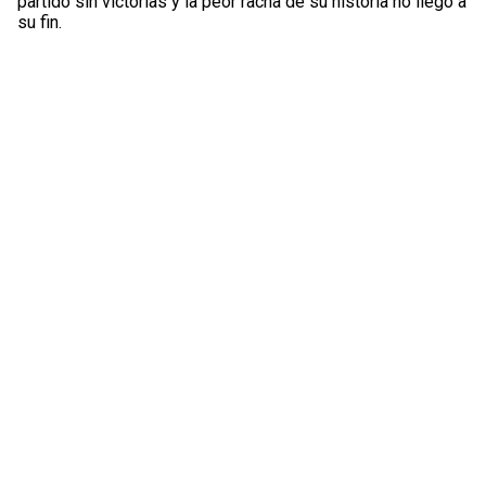
partido sin victorias y la peor racha de su historia no llegó a
su fin.