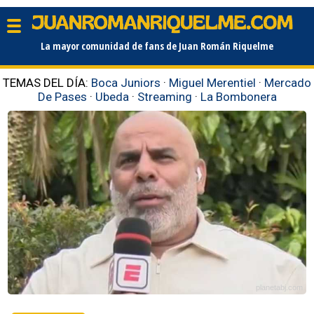
La mayor comunidad de fans de Juan Román Riquelme
TEMAS DEL DÍA:
Boca Juniors
·
Miguel Merentiel
·
Mercado
De Pases
·
Ubeda
·
Streaming
·
La Bombonera
planetabj.com