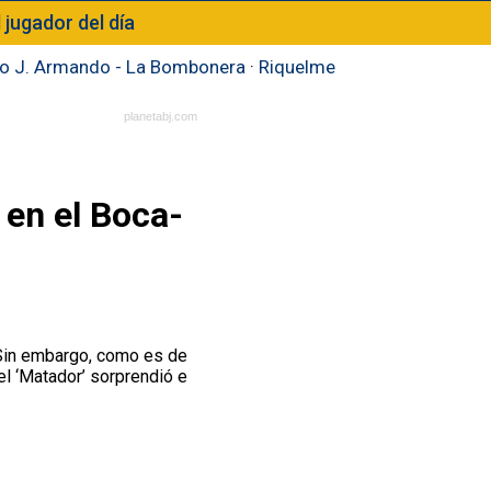
l jugador del día
to J. Armando - La Bombonera
·
Riquelme
planetabj.com
 en el Boca-
 Sin embargo, como es de
 el ‘Matador’ sorprendió e