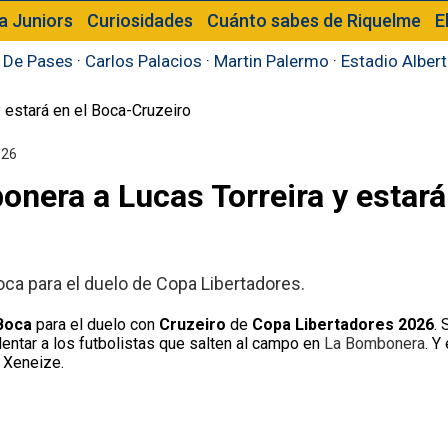
a Juniors
Curiosidades
Cuánto sabes de Riquelme
E
 De Pases
·
Carlos Palacios
·
Martin Palermo
·
Estadio Alber
026
onera a Lucas Torreira y estará
oca para el duelo de Copa Libertadores.
Boca
para el duelo con
Cruzeiro
de
Copa Libertadores 2026
.
lentar a los futbolistas que salten al campo en
La Bombonera
. Y
l Xeneize.