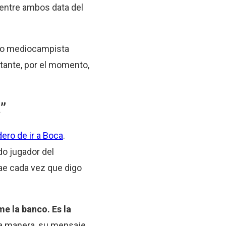
n entre ambos data del
opio mediocampista
stante, por el momento,
”
ero de ir a Boca
.
do jugador del
ae cada vez que digo
e la banco. Es la
ta manera, su mensaje