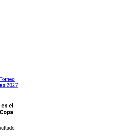
 en el
a Copa
sultado