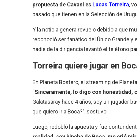
propuesta de Cavani es
Lucas Torreira
, v
pasado que tienen en la Selección de Urugua
Y la noticia genera revuelo debido a que m
reconoció ser fanático del Único Grande y 
nadie de la dirigencia levantó el teléfono 
Torreira quiere jugar en Boc
En Planeta Bostero, el streaming de Planet
“
Sinceramente, lo digo con honestidad, 
Galatasaray hace 4 años, soy un jugador b
que quiero ir a Boca?”, sostuvo.
Luego, redobló la apuesta y fue contundent
realidad, soy hincha de Boca, me crié mi