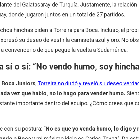
olante del Galatasaray de Turquía. Justamente, la relació
y, donde jugaron juntos en un total de 27 partidos.
uchos hinchas piden a Torreira para Boca. Incluso, el pr
expresó su deseo de vestir la camiseta azul y oro. No ob
para convencerlo de que pegue la vuelta a Sudamérica.
a sí o sí: “No vendo humo, soy hincha
a
Boca Juniors
,
Torreira no dudó y reveló su deseo verdad
cada vez que hablo, no lo hago para vender humo.
Sien
astante importante dentro del equipo. ¿Cómo crees que c
e con su postura: “
No es que yo venda humo, lo digo y m
rando a Boca
y mi máximo ídolo es Carlos Tevez”. De es