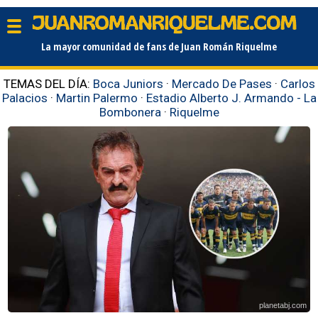
La mayor comunidad de fans de Juan Román Riquelme
TEMAS DEL DÍA:
Boca Juniors
·
Mercado De Pases
·
Carlos
Palacios
·
Martin Palermo
·
Estadio Alberto J. Armando - La
Bombonera
·
Riquelme
planetabj.com