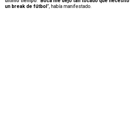
último tiempo
. “
Boca me dejó tan tocado que necesito
un break de fútbol
”, había manifestado.