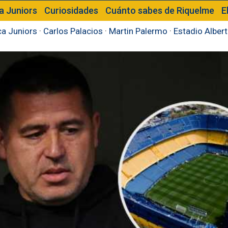
a Juniors
Curiosidades
Cuánto sabes de Riquelme
E
a Juniors
·
Carlos Palacios
·
Martin Palermo
·
Estadio Alber