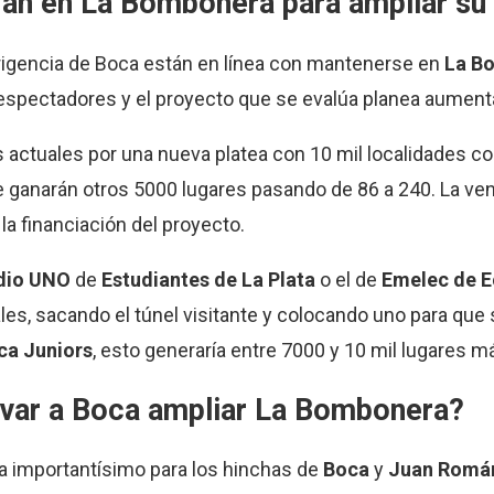
ían en La Bombonera para ampliar su
irigencia de Boca están en línea con mantenerse en
La B
espectadores y el proyecto que se evalúa planea aumentar
s actuales por una nueva platea con 10 mil localidades con
e ganarán otros 5000 lugares pasando de 86 a 240. La ven
la financiación del proyecto.
dio UNO
de
Estudiantes de La Plata
o el de
Emelec de 
ales, sacando el túnel visitante y colocando uno para qu
a Juniors
, esto generaría entre 7000 y 10 mil lugares m
levar a Boca ampliar La Bombonera?
a importantísimo para los hinchas de
Boca
y
Juan Román