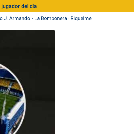
l jugador del día
to J. Armando - La Bombonera
·
Riquelme