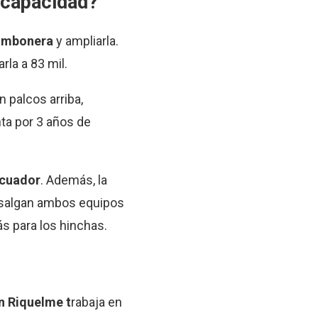
 capacidad?
ombonera
y ampliarla.
la a 83 mil.
 palcos arriba,
ta por 3 años de
Ecuador
. Además, la
e salgan ambos equipos
ás para los hinchas.
 Riquelme t
rabaja en