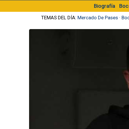
Biografía
Boc
TEMAS DEL DÍA:
Mercado De Pases
·
Boc