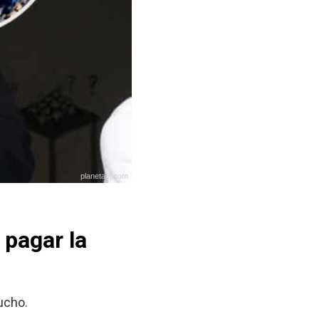
planetabj.com
 pagar la
ucho.