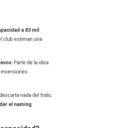
capacidad a 83 mil
el club estiman una
uevos
. Parte de la obra
r inversiones
descarta nada del todo,
nder el naming