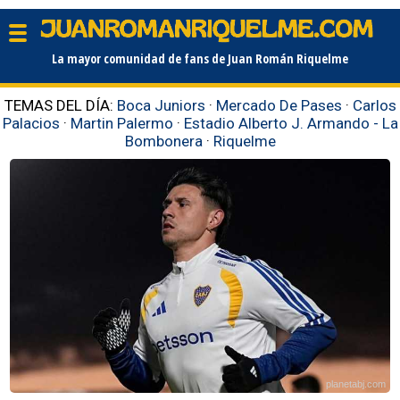
La mayor comunidad de fans de Juan Román Riquelme
TEMAS DEL DÍA:
Boca Juniors
·
Mercado De Pases
·
Carlos
Palacios
·
Martin Palermo
·
Estadio Alberto J. Armando - La
Bombonera
·
Riquelme
planetabj.com