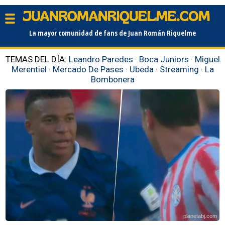
La mayor comunidad de fans de Juan Román Riquelme
TEMAS DEL DÍA:
Leandro Paredes
·
Boca Juniors
·
Miguel
Merentiel
·
Mercado De Pases
·
Ubeda
·
Streaming
·
La
Bombonera
planetabj.com