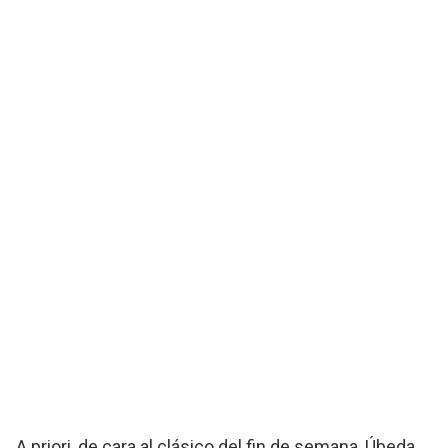
A priori, de cara al clásico del fin de semana, Úbeda