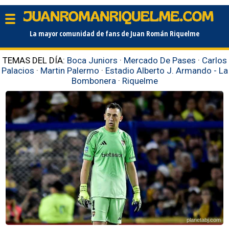
La mayor comunidad de fans de Juan Román Riquelme
TEMAS DEL DÍA:
Boca Juniors
·
Mercado De Pases
·
Carlos
Palacios
·
Martin Palermo
·
Estadio Alberto J. Armando - La
Bombonera
·
Riquelme
planetabj.com