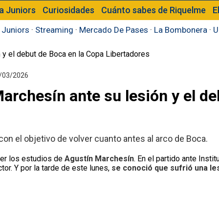
a Juniors
Curiosidades
Cuánto sabes de Riquelme
E
 Juniors
·
Streaming
·
Mercado De Pases
·
La Bombonera
·
U
/03/2026
archesín ante su lesión y el d
con el objetivo de volver cuanto antes al arco de Boca.
cer los estudios de
Agustín Marchesín
. En el partido ante Instit
tor. Y por la tarde de este lunes,
se conoció que sufrió una les