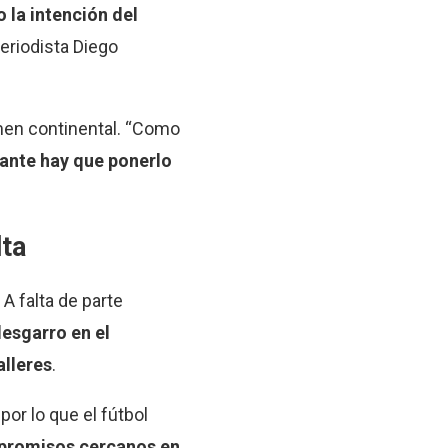
 la intención del
periodista Diego
amen continental. “Como
lante hay que ponerlo
lta
A falta de parte
desgarro en el
alleres
.
por lo que el fútbol
mpromisos cercanos en