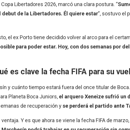
la Copa Libertadores 2026, marcó una clara postura. “
Sumo
 debut de la Libertadores. Él quiere estar
”, sostuvo el 
to, el ex Porto tiene decidido volver al arco para el cert
posible para poder estar. Hoy, con dos semanas por de
é es clave la fecha FIFA para su vue
ín y cuánto tiempo estará fuera del once titular de Boca. 
ara Planeta Boca Juniors,
el arquero Xeneize sufrió un 
s semanas de recuperación y
se perderá el partido ante T
ventaja. Y es que ahora se viene la fecha FIFA de marzo, 
,
Marchesín podrá trabajar en su recuperación sin co