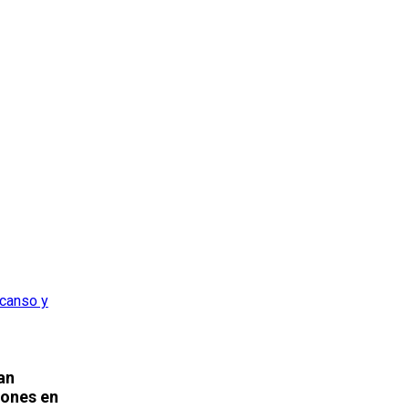
an
iones en