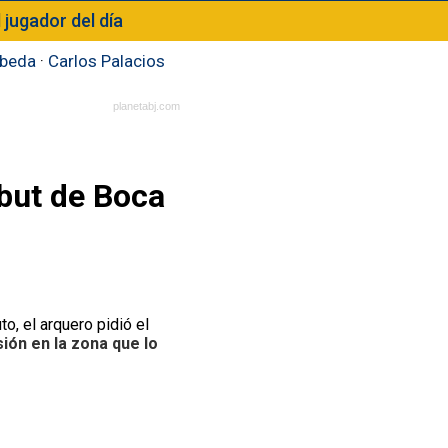
l jugador del día
beda
·
Carlos Palacios
planetabj.com
ebut de Boca
uto, el arquero pidió el
ión en la zona que lo