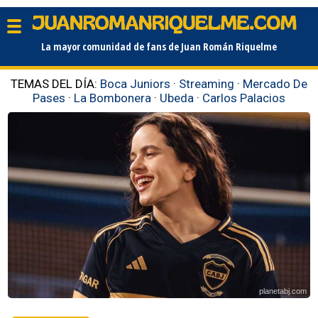
La mayor comunidad de fans de Juan Román Riquelme
TEMAS DEL DÍA:
Boca Juniors
·
Streaming
·
Mercado De
Pases
·
La Bombonera
·
Ubeda
·
Carlos Palacios
planetabj.com